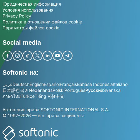
Юридическая информация
Условия использования
Privacy Policy
Политика в отношении файлов cookie
Параметры файлов cookie
Social media
Softonic на:
عربي
Deutsch
English
Español
Français
Bahasa Indonesia
Italiano
日本語
한국어
Nederlands
Polski
Português
Русский
Svenska
ภาษาไทย
Türkçe
Tiếng Việt
中文
Авторские права SOFTONIC INTERNATIONAL S.A.
© 1997–2026 — все права защищены