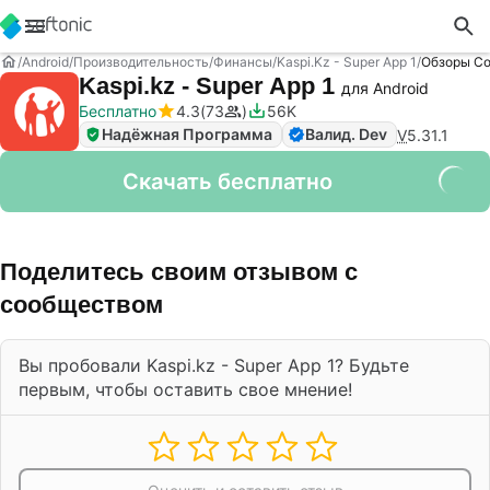
Android
Производительность
Финансы
Kaspi.kz - Super App 1
Обзоры С
Kaspi.kz - Super App 1
для Android
Бесплатно
4.3
73
56K
Надёжная Программа
Валид. Dev
V
5.31.1
Скачать бесплатно
Поделитесь своим отзывом с
сообществом
Вы пробовали Kaspi.kz - Super App 1? Будьте
первым, чтобы оставить свое мнение!